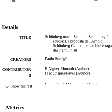
URL
Details
Schönberg macht Schule = Schönberg fa
TITLE
scuola: La proposta dell'Arnold
Schönberg Center per bambini e raga
dai 7 anni in su
Paolo Somigli
CREATORS
E Aigner-Monarth (Author)
CONTRIBUTOR
H Muthspiel-Payer (Author)
S
La musica del Novecento: Una risorsa per 
PUBLICATION
Show the rest
scuola: Proposte operative, teorie,
DETAILS
riflessioni, pp.187-201
Somigli P
EDITOR(S)
Metrics