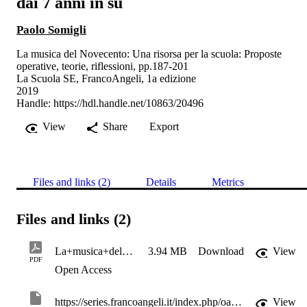
dai 7 anni in su
Paolo Somigli
La musica del Novecento: Una risorsa per la scuola: Proposte
operative, teorie, riflessioni, pp.187-201
La Scuola SE, FrancoAngeli, 1a edizione
2019
Handle:
https://hdl.handle.net/10863/20496
View
Share
Export
Files and links (2)
Details
Metrics
Files and links (2)
La+musica+del+Novecento_SchonbergMachtSchule
3.94 MB
Download
View
PDF
Open Access
https://series.francoangeli.it/index.php/oa/catalog/book/389
View