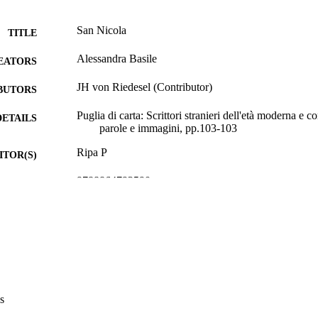
San Nicola
TITLE
Alessandra Basile
EATORS
JH von Riedesel (Contributor)
BUTORS
Puglia di carta: Scrittori stranieri dell'età moderna e 
DETAILS
parole e immagini, pp.103-103
Ripa P
ITOR(S)
9788864792590
ISBN
Stilo Editrice
LISHER
Bari
Print
FORMAT
1
 PAGES
s
9788864792590
TIFIERS
(UNIBZ)90499717