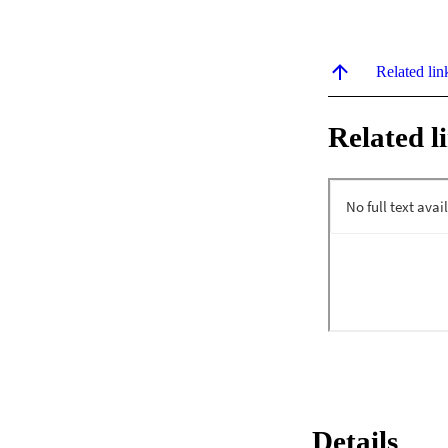
Related lin
Related l
Details