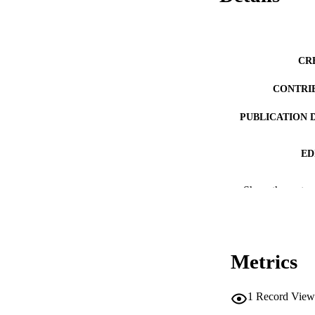
CR
CONTRI
PUBLICATION 
ED
Show the rest
PUB
Metrics
NUMBER OF
1
Record View
IDEN