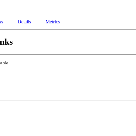
ks
Details
Metrics
inks