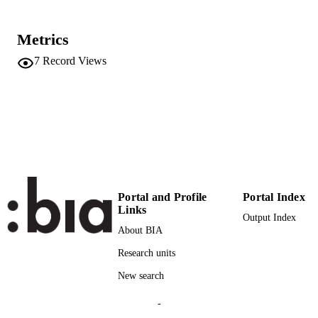
11
SERIES /
Metrics
VOLUME
7
Record Views
Tecniche Nuove
PUBLISHER
8
NUMBER OF
PAGES
(UNIBZ)36276208
IDENTIFIERS
991006481796501241
n.a.
SCOPUS ID
Portal and Profile
Portal Index
Faculty of Science and Technology
Links
ACADEMIC
Output Index
UNIT
About BIA
English
Research units
LANGUAGE
Italian
New search
Translation
RESOURCE
-
TYPE