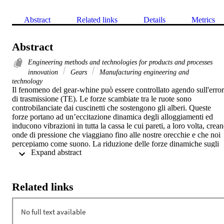
Abstract
Related links
Details
Metrics
Abstract
Engineering methods and technologies for products and processes
innovation
Gears
Manufacturing engineering and
technology
Il fenomeno del gear-whine può essere controllato agendo sull'error
di trasmissione (TE). Le forze scambiate tra le ruote sono 
controbilanciate dai cuscinetti che sostengono gli alberi. Queste 
forze portano ad un’eccitazione dinamica degli alloggiamenti ed 
inducono vibrazioni in tutta la cassa le cui pareti, a loro volta, crean
onde di pressione che viaggiano fino alle nostre orecchie e che noi 
percepiamo come suono. La riduzione delle forze dinamiche sugli 
 Expand abstract 
alloggiamenti porta ad una riduzione del rumore. Negli ingranaggi 
oziosi, vi è un’opportunità che permette di influenzare il suono 
emesso dagli ingranaggi: rifasando la frequenza di ingranamento. La
fase tra le forze è determinata dal numero di denti in presa e dallo 
Related links
spessore del dente della ruota folle. Le forze legate all’errore di 
trasmissione e che agiscono sui denti dell’ingranaggio ozioso si 
sommano vettorialmente formando un'ellisse. La dimensione 
dell'ellisse (funzione della grandezza della forza) è legata in modo 