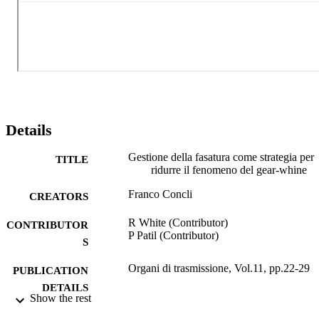
diretto al rumore generato dal riduttore. Selezionando abilmente il 
numero di denti degli ingranaggi oziosi, il loro spessore e la 
posizione della ruota folle, le forze di reazione sui cuscinetti posson
essere notevolmente ridotte, riducendo così l'eccitazione che causa il
rumore.
Details
Gestione della fasatura come strategia per
TITLE
ridurre il fenomeno del gear-whine
Franco Concli
CREATORS
R White (Contributor)
CONTRIBUTOR
P Patil (Contributor)
S
Organi di trasmissione, Vol.11, pp.22-29
PUBLICATION
DETAILS
Show the rest
0030-4905
ISSN