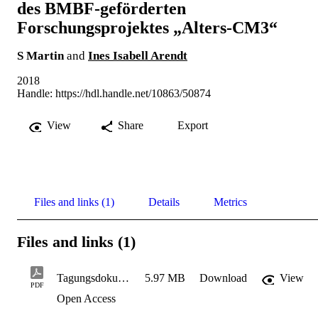
des BMBF-geförderten
Forschungsprojektes „Alters-CM3“
S Martin
and
Ines Isabell Arendt
2018
Handle:
https://hdl.handle.net/10863/50874
View
Share
Export
Files and links (1)
Details
Metrics
Files and links (1)
Tagungsdokumentation-ACM3-2018
5.97 MB
Download
View
PDF
Open Access