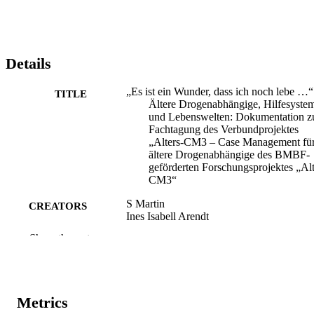
Details
„Es ist ein Wunder, dass ich noch lebe …“
TITLE
Ältere Drogenabhängige, Hilfesyste
und Lebenswelten: Dokumentation z
Fachtagung des Verbundprojektes
„Alters-CM3 – Case Management fü
ältere Drogenabhängige des BMBF-
geförderten Forschungsprojektes „Alt
CM3“
S Martin
CREATORS
Ines Isabell Arendt
Show the rest
90
NUMBER OF
PAGES
(UNIBZ)42736774
IDENTIFIERS
991007259541501241
Metrics