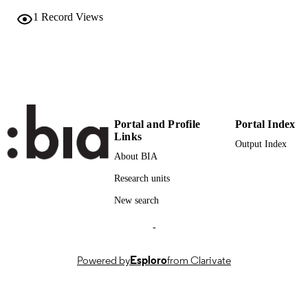
Faculty of Education
ACADEMIC
1
Record Views
UNIT
German
LANGUAGE
Report
RESOURCE
TYPE
Martin S, Arendt I
Portal and Profile
Portal Index
AUTHOR
Links
NAMES STRING
Output Index
About BIA
Research units
New search
-
Powered by
Esploro
from Clarivate