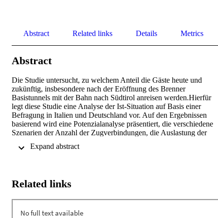
Abstract
Related links
Details
Metrics
Abstract
Die Studie untersucht, zu welchem Anteil die Gäste heute und 
zukünftig, insbesondere nach der Eröffnung des Brenner 
Basistunnels mit der Bahn nach Südtirol anreisen werden.Hierfür 
legt diese Studie eine Analyse der Ist-Situation auf Basis einer 
Befragung in Italien und Deutschland vor. Auf den Ergebnissen 
basierend wird eine Potenzialanalyse präsentiert, die verschiedene 
Szenarien der Anzahl der Zugverbindungen, die Auslastung der 
Züge sowie der Akzeptanz der Bahnanreise durch die Urlauber 
 Expand abstract 
berücksichtigt. Zudem erfolgt zudem eine Abschätzung der CO2-
Einsparungen durch den Anstieg an Bahnreisenden. Schließlich 
werden in einer Benchmarkanalyse Beispiele guter Praxis zu den 
Prozessschritten der Reisekette bei Bahnanreise, Maßnahmenbündel
Related links
zur Verbesserung von Service, Angeboten und Kommunikation 
sowie eine Implementationsstrategie vorgelegt.