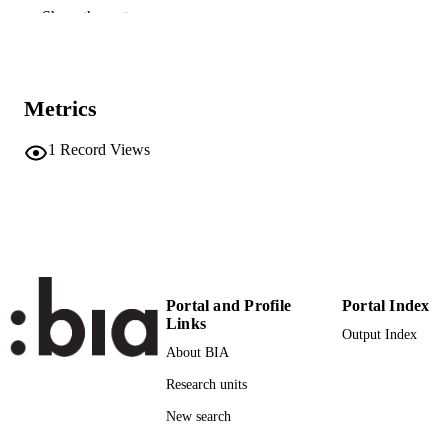
Show the rest
n.a.
SCOPUS ID
Competence Centre for Tourism and Mobil
ACADEMIC
[Legacy]
UNIT
Metrics
German
LANGUAGE
1
Record Views
Report
RESOURCE
TYPE
Bausch T
AUTHOR
NAMES STRING
description: Record is part of a bulk valida
Portal and Profile
Portal Index
ADDITIONAL
set
Links
DESCRIPTION
Output Index
About BIA
Research units
New search