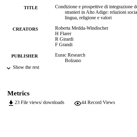
Condizione e prospettive di integrazione d
TITLE
stranieri in Alto Adige: relazioni socia
lingua, religione e valori
Roberta Medda-Windischer
CREATORS
H Flarer
R Girardi
F Grandi
Eurac Research
PUBLISHER
Bolzano
Show the rest
98, 98 S. : graph. Darst.
NUMBER OF
PAGES
9788888906669
IDENTIFIERS
Metrics
(EURAC)10568117
991005772222501241
23
File views/ downloads
44
Record Views
Institute for Minority Rights
ACADEMIC
UNIT
Italian
LANGUAGE