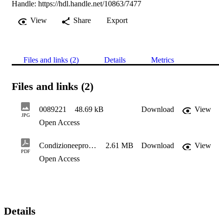
Handle:
https://hdl.handle.net/10863/7477
View
Share
Export
Files and links (2)
Details
Metrics
Files and links (2)
0089221
48.69 kB
Download
View
JPG
Open Access
CondizioneeprospettivediintegrazionedeglistranieriinAltoAdige
2.61 MB
Download
View
PDF
Open Access
Details