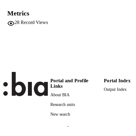
991005834251401241
Faculty of Science and Technology
ACADEMIC
Metrics
UNIT
28
Record Views
Italian
LANGUAGE
Report
RESOURCE
TYPE
Mazzetto F, Nardin F
AUTHOR
NAMES STRING
Portal and Profile
Portal Index
Links
Output Index
About BIA
Research units
New search
-