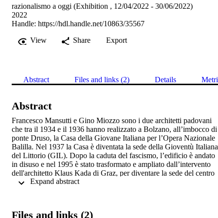
razionalismo a oggi (Exhibition , 12/04/2022 - 30/06/2022)
2022
Handle:
https://hdl.handle.net/10863/35567
View
Share
Export
Abstract
Files and links (2)
Details
Metri
Abstract
Francesco Mansutti e Gino Miozzo sono i due architetti padovani 
che tra il 1934 e il 1936 hanno realizzato a Bolzano, all’imbocco di 
ponte Druso, la Casa della Giovane Italiana per l’Opera Nazionale 
Balilla. Nel 1937 la Casa è diventata la sede della Gioventù Italiana 
del Littorio (GIL). Dopo la caduta del fascismo, l’edificio è andato 
in disuso e nel 1995 è stato trasformato e ampliato dall’intervento 
dell'architetto Klaus Kada di Graz, per diventare la sede del centro 
 Expand abstract 
di ricerca Eurac Research. 

All’attività dei due architetti padovani Francesco Mansutti e Gino 
Miozzo tra il ventennio fascista e il secondo dopoguerra è dedicata 
la mostra “L’architettura che resta. Francesco Mansutti e Gino 
Files and links (2)
Miozzo dal razionalismo a oggi”. L’iniziativa punta a valorizzare il 