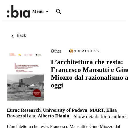
Menu
Back
Other
OPEN ACCESS
L’architettura che resta:
Francesco Mansutti e Gin
Miozzo dal razionalismo 
oggi
Eurac Research
,
University of Padova
,
MART
,
Elisa
Ravazzoli
and
Alberto Dianin
Show details for 5 authors
L’architettura che resta. Francesco Mansutti e Gino Miozzo dal