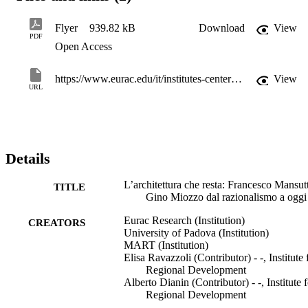
patrimonio storico-architettonico e culturale del ‘900 in città. Nella 
cornice della mostra vengono proposti anche dei tour guidati per 
Flyer
939.82 kB
Download
View
scoprire l’architettura razionalista a Bolzano.
PDF
Open Access
https://www.eurac.edu/it/institutes-centers/istituto-per-lo-sviluppo-regionale/news-events/architettura-che-resta-francesco-mansutti-e-gino-miozzo
View
URL
Details
L’architettura che resta: Francesco Mansutt
TITLE
Gino Miozzo dal razionalismo a oggi
Eurac Research (Institution)
CREATORS
University of Padova (Institution)
MART (Institution)
Elisa Ravazzoli (Contributor) - -, Institute 
Regional Development​
Alberto Dianin (Contributor) - -, Institute 
Regional Development​