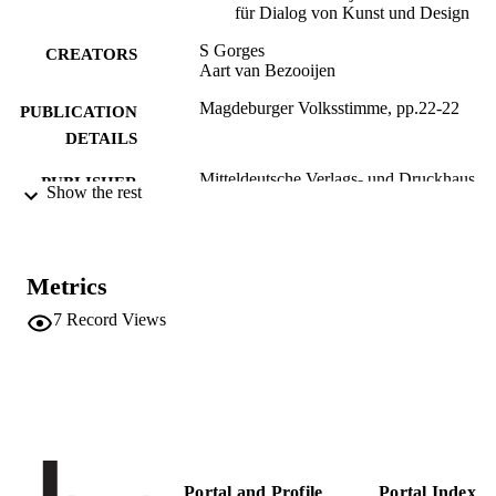
für Dialog von Kunst und Design
S Gorges
CREATORS
Aart van Bezooijen
Magdeburger Volksstimme, pp.22-22
PUBLICATION
DETAILS
Mitteldeutsche Verlags- und Druckhaus
PUBLISHER
Show the rest
GmbH
1
NUMBER OF
PAGES
Metrics
(UNIBZ)44884036
IDENTIFIERS
7
Record Views
991006481597801241
Faculty of Design and Art
ACADEMIC
UNIT
German
LANGUAGE
Newspaper article
RESOURCE
Portal and Profile
Portal Index