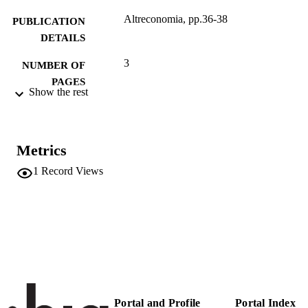
Altreconomia, pp.36-38
PUBLICATION
DETAILS
3
NUMBER OF
PAGES
Show the rest
(UNIBZ)86074350
IDENTIFIERS
991006905652901241
Faculty of Education
ACADEMIC
Metrics
UNIT
1
Record Views
Italian
LANGUAGE
Newspaper article
RESOURCE
TYPE
national
DESCRIPTION
COVERAGE
Giordano A, Di Michele A
Portal and Profile
Portal Index
AUTHOR