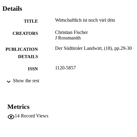
Details
Wirtschaftlich ist noch viel drin
TITLE
Christian Fischer
CREATORS
J Rossmanith
Der Südtiroler Landwirt, (18), pp.29-30
PUBLICATION
DETAILS
1120-5857
ISSN
2
Show the rest
NUMBER OF
PAGES
(UNIBZ)26373436
IDENTIFIERS
991005773640201241
Metrics
Faculty of Science and Technology
14
Record Views
ACADEMIC
UNIT
German
LANGUAGE