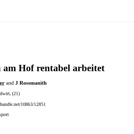
am Hof rentabel arbeitet
er
and
J Rossmanith
dwirt, (21)
l.handle.net/10863/12851
xport