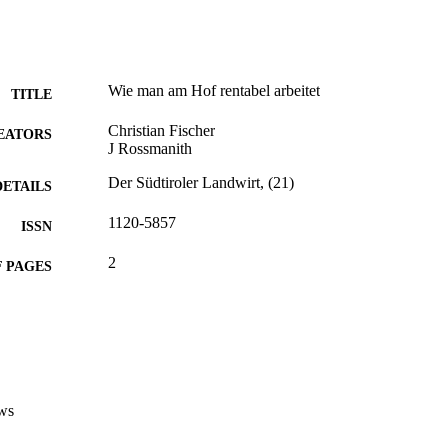
Wie man am Hof rentabel arbeitet
TITLE
Christian Fischer
EATORS
J Rossmanith
Der Südtiroler Landwirt, (21)
DETAILS
1120-5857
ISSN
2
 PAGES
(UNIBZ)26373144
TIFIERS
991005773313301241
Faculty of Science and Technology
C UNIT
German
NGUAGE
ws
Magazine article
E TYPE