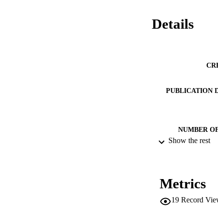
Details
CR
PUBLICATION 
NUMBER OF
Show the rest
IDEN
ACADEMI
Metrics
LA
19
Record Vie
RESOURC