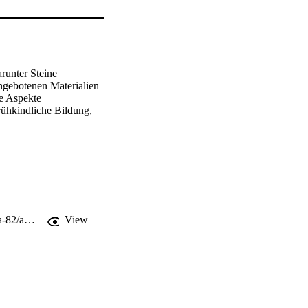
runter Steine 
gebotenen Materialien 
e Aspekte 
ühkindliche Bildung, 
http://webfolder.eurac.edu/eurac/publications/academia/academia-online/academia-82/academia-82.pdf#page=52
View