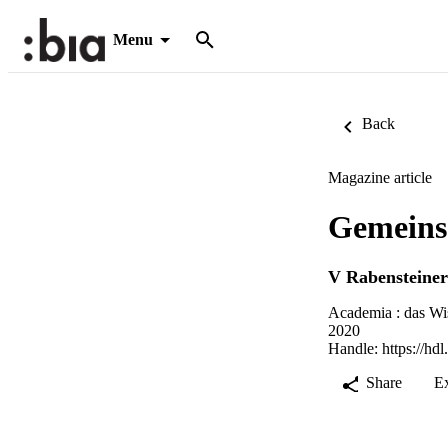
Menu
Back
Magazine article
Gemeins
V Rabensteiner
Academia : das Wi
2020
Handle:
https://hd
Share
E