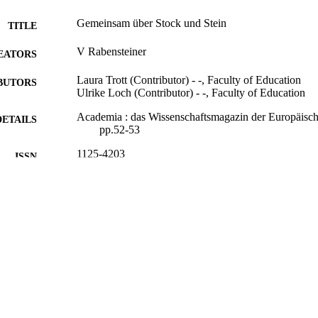
Gemeinsam über Stock und Stein
TITLE
V Rabensteiner
EATORS
Laura Trott (Contributor) - -, Faculty of Education
BUTORS
Ulrike Loch (Contributor) - -, Faculty of Education
Academia : das Wissenschaftsmagazin der Europäisc
DETAILS
pp.52-53
1125-4203
ISSN
Accademia Europea Bolzano (EURAC)
LISHER
2
 PAGES
(UNIBZ)42241984
TIFIERS
991006160103501241
Faculty of Education
C UNIT
German
NGUAGE