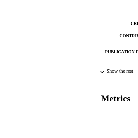
CR
CONTRI
PUBLICATION 
Show the rest
PUB
NUMBER OF
Metrics
IDEN
ACADEMI
LA