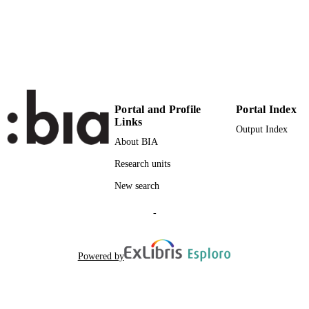
991006672298301241
n.a.
SCOPUS ID
Faculty of Science and Technology
ACADEMIC
UNIT
German
LANGUAGE
Portal and Profile
Portal Index
Links
Output Index
Journal article
RESOURCE
About BIA
TYPE
Research units
Schuler H, Unterholzes S
AUTHOR
New search
NAMES STRING
-
Powered by