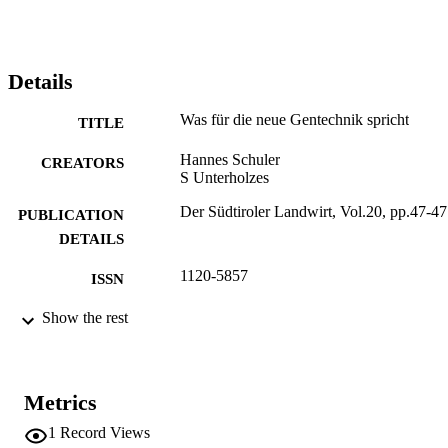
Details
Was für die neue Gentechnik spricht
TITLE
Hannes Schuler
CREATORS
S Unterholzes
Der Südtiroler Landwirt, Vol.20, pp.47-47
PUBLICATION
DETAILS
1120-5857
ISSN
20
Show the rest
SERIES /
VOLUME
1
NUMBER OF
Metrics
PAGES
1
Record Views
(UNIBZ)70193055
IDENTIFIERS