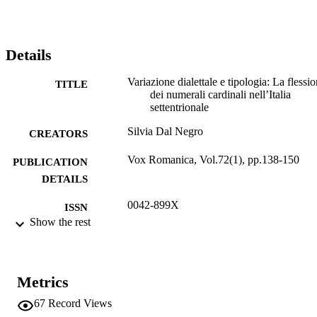
Details
Variazione dialettale e tipologia: La flessi
TITLE
dei numerali cardinali nell’Italia
settentrionale
Silvia Dal Negro
CREATORS
Vox Romanica, Vol.72(1), pp.138-150
PUBLICATION
DETAILS
0042-899X
ISSN
Show the rest
72
SERIES /
VOLUME
Francke Verlag
Metrics
PUBLISHER
67
Record Views
13
NUMBER OF