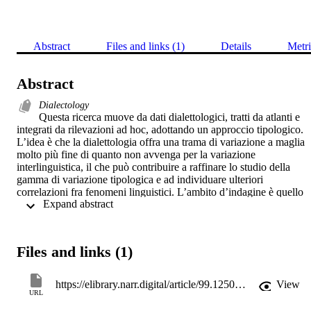
Abstract
Files and links (1)
Details
Metri
Abstract
Dialectology
Questa ricerca muove da dati dialettologici, tratti da atlanti e 
integrati da rilevazioni ad hoc, adottando un approccio tipologico. 
L’idea è che la dialettologia offra una trama di variazione a maglia 
molto più fine di quanto non avvenga per la variazione 
interlinguistica, il che può contribuire a raffinare lo studio della 
gamma di variazione tipologica e ad individuare ulteriori 
correlazioni fra fenomeni linguistici. L’ambito d’indagine è quello 
 Expand abstract 
non molto frequentato dei numerali cardinali e della relativa 
flessione, con particolare attenzione alla variazione dialettale 
nell’Italia settentrionale. La peculiarità dei numerali cardinali 
corrispondenti a ‘due’ e a ‘tre’, che in molti dialetti presentano 
Files and links (1)
flessione in base al genere, verrà analizzata in relazione alla 
distribuzione geografica delle varianti e ai diversi contesti d’uso (in 
particolare attributivi e non attributivi).
https://elibrary.narr.digital/article/99.125005/vox201310138
View
URL