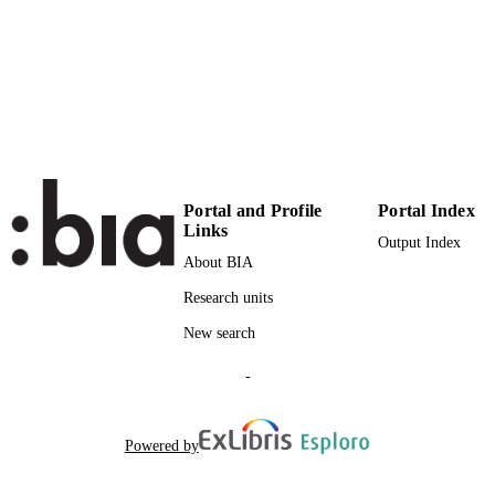
PAGES
(UNIBZ)1563680
IDENTIFIERS
991005772332801241
2-s2.0-84899875481
SCOPUS ID
Faculty of Education
ACADEMIC
UNIT
Portal and Profile
Portal Index
Italian
Links
LANGUAGE
Output Index
About BIA
Journal article
RESOURCE
Research units
TYPE
New search
Dal Negro S
AUTHOR
NAMES STRING
-
Projected: 3355
ADDITIONAL
DESCRIPTION
Powered by