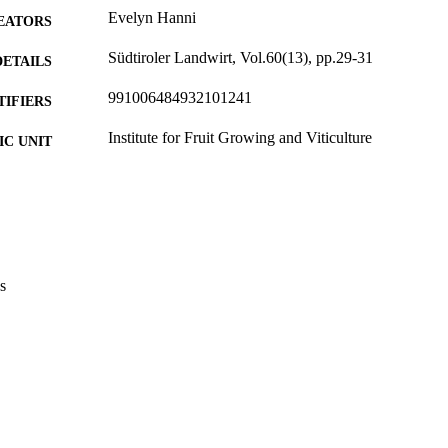
Evelyn Hanni
EATORS
Südtiroler Landwirt, Vol.60(13), pp.29-31
DETAILS
991006484932101241
TIFIERS
Institute for Fruit Growing and Viticulture
C UNIT
German
NGUAGE
Journal article
E TYPE
s