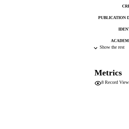
CR
PUBLICATION 
IDEN
ACADEMI
Show the rest
LA
RESOURC
Metrics
8
Record View