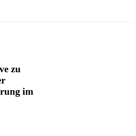
ve zu
er
erung im