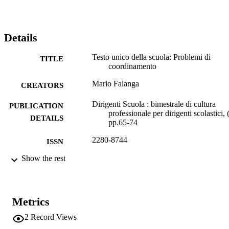
Details
Testo unico della scuola: Problemi di
TITLE
coordinamento
Mario Falanga
CREATORS
Dirigenti Scuola : bimestrale di cultura
PUBLICATION
professionale per dirigenti scolastici, 
DETAILS
pp.65-74
2280-8744
ISSN
Show the rest
Editrice La Scuola
PUBLISHER
10
NUMBER OF
PAGES
Metrics
(UNIBZ)1218
IDENTIFIERS
2
Record Views
991006732583301241