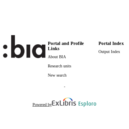
n.a.
SCOPUS ID
Faculty of Education
ACADEMIC
UNIT
Italian
LANGUAGE
Portal and Profile
Portal Index
Journal article
Links
RESOURCE
Output Index
TYPE
About BIA
Falanga M
Research units
AUTHOR
NAMES STRING
New search
description: Record is part of a bulk valida
ADDITIONAL
-
set
DESCRIPTION
Powered by