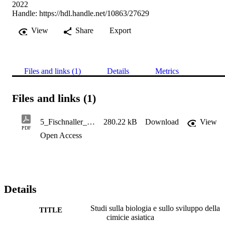
2022
Handle:
https://hdl.handle.net/10863/27629
View
Share
Export
Files and links (1)
Details
Metrics
Files and links (1)
5_Fischnaller_Studi sulla biologia e sullo sviluppo dellacimice asiatica in Alto Adigefv_2_2022_lowres
280.22 kB
Download
View
PDF
Open Access
Details
Studi sulla biologia e sullo sviluppo della
TITLE
cimicie asiatica