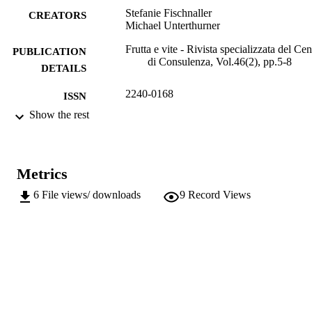
Stefanie Fischnaller
CREATORS
Michael Unterthurner
Frutta e vite - Rivista specializzata del Cen
PUBLICATION
di Consulenza, Vol.46(2), pp.5-8
DETAILS
2240-0168
ISSN
Show the rest
991006484966201241
IDENTIFIERS
Institute for Plant Health
ACADEMIC
UNIT
Metrics
Italian
6
File views/ downloads
9
Record Views
LANGUAGE
Journal article
RESOURCE
TYPE