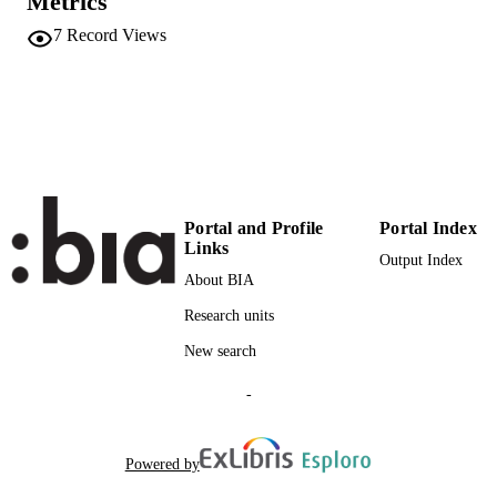
Metrics
2
NUMBER OF
7
Record Views
PAGES
(UNIBZ)42189031
IDENTIFIERS
991006186998401241
n.a.
SCOPUS ID
Faculty of Education
ACADEMIC
UNIT
Portal and Profile
Portal Index
Links
Output Index
German
LANGUAGE
About BIA
Journal article
RESOURCE
Research units
TYPE
New search
Nickel S
AUTHOR
-
NAMES STRING
unibz-area: Educational Contexts, Discipli
ADDITIONAL
Powered by
and their Teaching in the Nursery an
DESCRIPTION
Primary School