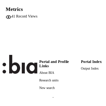
(EURAC)22552053
IDENTIFIERS
991005902347701241
Metrics
Institute for Public Management
ACADEMIC
41
Record Views
UNIT
German
LANGUAGE
Journal article
RESOURCE
TYPE
international
DESCRIPTION
COVERAGE
Portal and Profile
Portal Index
Links
Scientific
Output Index
DESCRIPTION
About BIA
AUDIENCE
Research units
Scientific
LOCAL FIELDS
New search
Bernhart J, Decarli P, Maffei D, Promberg
AUTHOR
-
K
NAMES STRING