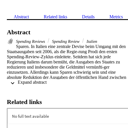
Abstract
Related links
Details
Metrics
Abstract
Spending Reviews
Spending Review
Italien
Sparen. In Italien eine zentrale Devise beim Umgang mit den 
Staatsausgaben seit 2006, als die Regie-rung Prodi den ersten 
Spending-Review-Zyklus einleitete. Seitdem hat sich jede 
Regierung Italiens darum bemüht, die Ausgaben des Staates zu 
reduzieren und insbesondere die Geldmittel vernünfti-ger 
einzusetzen. Allerdings kann Sparen schwierig sein und eine 
absolute Reduktion der Ausgaben der öffentlichen Hand zwischen 
 Expand abstract 
2006 und 2018 hat nicht stattgefunden. Vielmehr sind die Staatsaus
gaben um ungefähr 100 Milliarden Euro gestiegen. Kürzungen hat 
es aber sehr wohl gegeben – und die Bevölkerung hat diese auch 
gespürt. Was ist also in diesen 15 Jahren passiert?
Related links