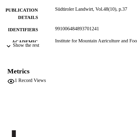
Südtiroler Landwirt, Vol.48(10), p.37
PUBLICATION
DETAILS
991006484893701241
IDENTIFIERS
Institute for Mountain Agriculture and Fo
ACADEMIC
Show the rest
UNIT
German
LANGUAGE
Metrics
Journal article
RESOURCE
1
Record Views
TYPE