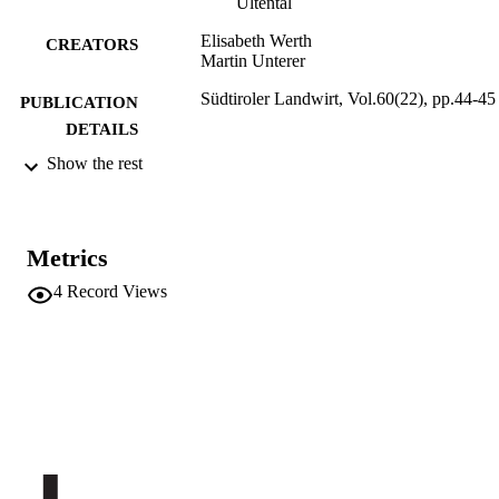
Ultental
Elisabeth Werth
CREATORS
Martin Unterer
Südtiroler Landwirt, Vol.60(22), pp.44-45
PUBLICATION
DETAILS
Show the rest
991006484984901241
IDENTIFIERS
Institute for Mountain Agriculture and Fo
ACADEMIC
UNIT
Metrics
German
LANGUAGE
4
Record Views
Journal article
RESOURCE
TYPE