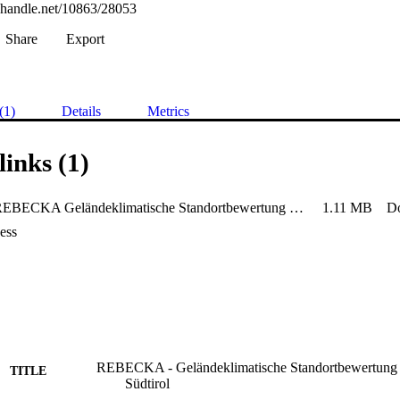
l.handle.net/10863/28053
Share
Export
(1)
Details
Metrics
links (1)
Schmid_REBECKA Geländeklimatische Standortbewertung von Weinbauflächen in Südtirol
1.11 MB
D
ess
REBECKA - Geländeklimatische Standortbewertung 
TITLE
Südtirol