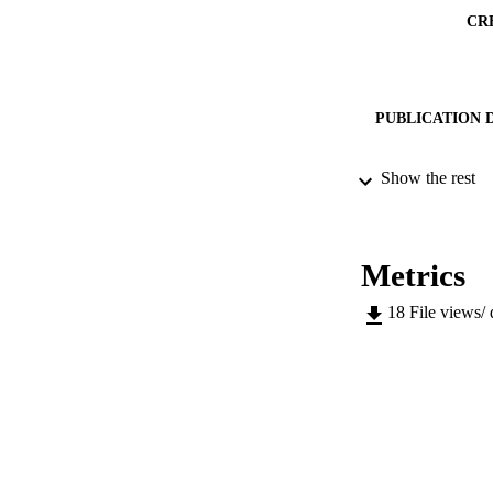
CR
PUBLICATION 
Show the rest
IDEN
ACADEMI
Metrics
LA
18
File views/
RESOURC