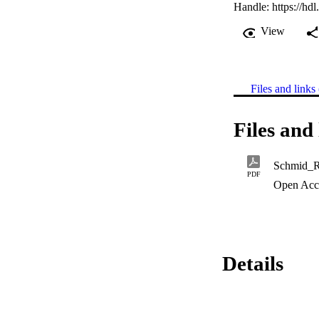
Handle:
https://hd
View
Files and links 
Files and 
PDF
Open Acc
Details