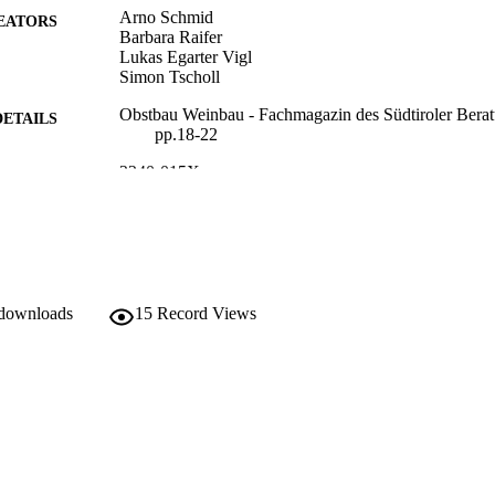
Arno Schmid
EATORS
Barbara Raifer
Lukas Egarter Vigl
Simon Tscholl
Obstbau Weinbau - Fachmagazin des Südtiroler Beratu
DETAILS
pp.18-22
2240-015X
ISSN
991006484847001241
TIFIERS
Institute for Fruit Growing and Viticulture
C UNIT
German
NGUAGE
 downloads
15
Record Views
Journal article
E TYPE