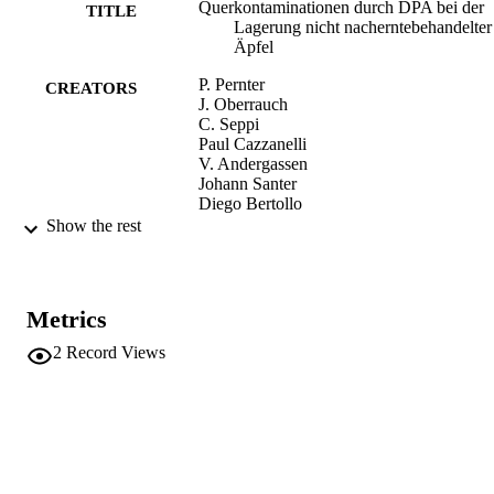
Querkontaminationen durch DPA bei der
TITLE
Lagerung nicht nacherntebehandelter
Äpfel
P. Pernter
CREATORS
J. Oberrauch
C. Seppi
Paul Cazzanelli
V. Andergassen
Johann Santer
Diego Bertollo
Rainer Spitaler
Show the rest
Oskar Cavosi
Carlo Nardin
Obstbau Weinbau - Fachmagazin des
PUBLICATION
Metrics
Südtiroler Beratungsringes, Vol.33(9)
DETAILS
pp.223-225
2
Record Views
2240-015X
ISSN
991006484954501241
IDENTIFIERS
Institute for Agricultural Chemistry and F
ACADEMIC
Quality