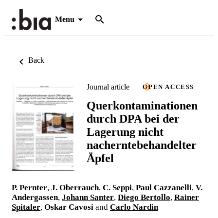
Menu
Back
Journal article
OPEN ACCESS
Querkontaminationen
durch DPA bei der
Lagerung nicht
nacherntebehandelter
Äpfel
P. Pernter
,
J. Oberrauch
,
C. Seppi
,
Paul Cazzanelli
,
V.
Andergassen
,
Johann Santer
,
Diego Bertollo
,
Rainer
Spitaler
,
Oskar Cavosi
and
Carlo Nardin