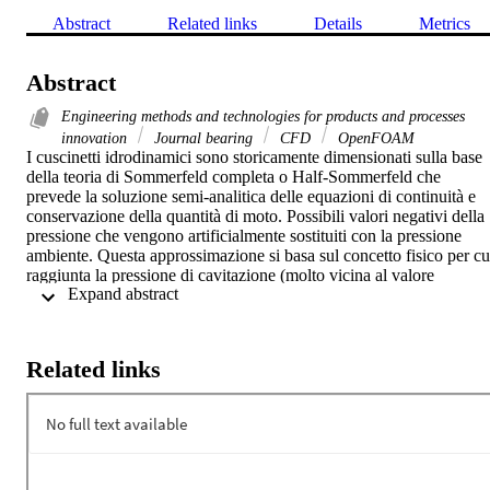
Abstract
Related links
Details
Metrics
Abstract
Engineering methods and technologies for products and processes
innovation
Journal bearing
CFD
OpenFOAM
I cuscinetti idrodinamici sono storicamente dimensionati sulla base 
della teoria di Sommerfeld completa o Half-Sommerfeld che 
prevede la soluzione semi-analitica delle equazioni di continuità e 
conservazione della quantità di moto. Possibili valori negativi della 
pressione che vengono artificialmente sostituiti con la pressione 
ambiente. Questa approssimazione si basa sul concetto fisico per cui
raggiunta la pressione di cavitazione (molto vicina al valore 
 Expand abstract 
ambiente), questa non possa più scendere finché tutta la frazione 
liquida non si sia trasformata in vapore. Sebbene l’approssimazione 
in accordo al modello Half-Sommerfeld fornisca risultati accettabili,
per una migliore comprensione dei fenomeni fisici è importante 
Related links
includere nel modello gli effetti di cavitazione. In passato l’autore ha
già dimostrato la possibilità di ottenere risultati molto accurati 
includendo il modello di cavitazione secondo Kunz in un software 
open-source a volumi finiti, OpenFOAM®, per la simulazione dei 
cuscinetti radenti. I risultati numerici sono stati validati con dati 
sperimentali provenienti da differenti configurazioni e relativi alla 