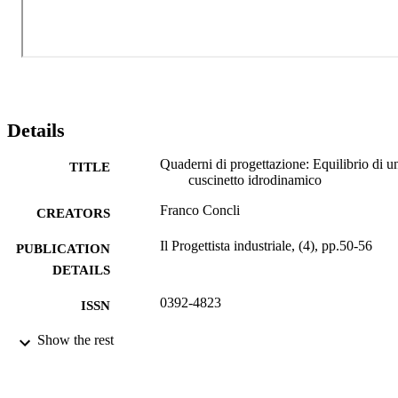
distribuzione di pressione sul perno. In questo articolo viene 
mostrato un approccio semplificato che accoppia un solutore 
numerico con un approccio analitico per la stima della posizione di 
equilibrio del perno e la sua traiettoria in fase di accelerazione.
Details
Quaderni di progettazione: Equilibrio di u
TITLE
cuscinetto idrodinamico
Franco Concli
CREATORS
Il Progettista industriale, (4), pp.50-56
PUBLICATION
DETAILS
0392-4823
ISSN
7
Show the rest
NUMBER OF
PAGES
(UNIBZ)39184123
IDENTIFIERS