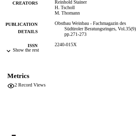
Reinhold Stainer
CREATORS
H. Tscholl
M. Thomann
Obstbau Weinbau - Fachmagazin des
PUBLICATION
Südtiroler Beratungsringes, Vol.35(9)
DETAILS
pp.271-273
2240-015X
ISSN
Show the rest
991006484980601241
IDENTIFIERS
Institute for Fruit Growing and Viticulture
ACADEMIC
Metrics
UNIT
2
Record Views
German
LANGUAGE
Journal article
RESOURCE
TYPE