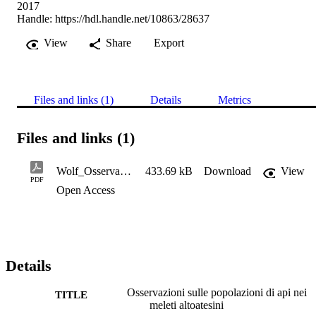
2017
Handle:
https://hdl.handle.net/10863/28637
View
Share
Export
Files and links (1)
Details
Metrics
Files and links (1)
Wolf_Osservazioni sulle popolazioni di api nei meleti altoatesini
433.69 kB
Download
View
PDF
Open Access
Details
Osservazioni sulle popolazioni di api nei
TITLE
meleti altoatesini