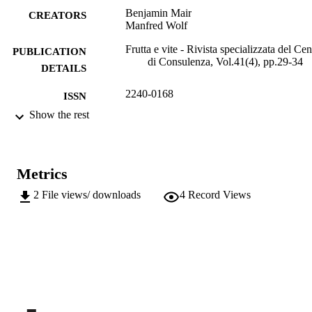
Benjamin Mair
CREATORS
Manfred Wolf
Frutta e vite - Rivista specializzata del Cen
PUBLICATION
di Consulenza, Vol.41(4), pp.29-34
DETAILS
2240-0168
ISSN
Show the rest
991006485072701241
IDENTIFIERS
Institute for Plant Health
ACADEMIC
UNIT
Metrics
Italian
2
File views/ downloads
4
Record Views
LANGUAGE
Journal article
RESOURCE
TYPE