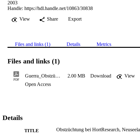
2003
Handle:
https://hdl.handle.net/10863/30838
View
Share
Export
Files and links (1)
Details
Metrics
Files and links (1)
Guerra_Obstzüchtung bei HortResearch
2.00 MB
Download
View
PDF
Open Access
Details
Obstzüchtung bei HortResearch, Neuseel
TITLE