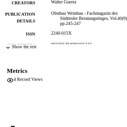
Walter Guerra
CREATORS
Obstbau Weinbau - Fachmagazin des
PUBLICATION
Südtiroler Beratungsringes, Vol.40(9)
DETAILS
pp.245-247
2240-015X
ISSN
991006484980401241
IDENTIFIERS
Show the rest
Institute for Fruit Growing and Viticulture
ACADEMIC
UNIT
Metrics
German
LANGUAGE
4
Record Views
Journal article
RESOURCE
TYPE