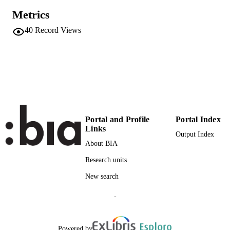
Verlag Herder GmbH
Metrics
PUBLISHER
40
Record Views
2
NUMBER OF
PAGES
(UNIBZ)42189211
IDENTIFIERS
991006186998701241
n.a.
SCOPUS ID
Faculty of Education
ACADEMIC
Portal and Profile
Portal Index
UNIT
Links
Output Index
About BIA
German
LANGUAGE
Research units
Journal article
RESOURCE
New search
TYPE
-
Nickel S
AUTHOR
NAMES STRING
Powered by