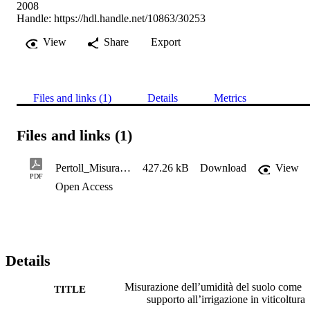
2008
Handle:
https://hdl.handle.net/10863/30253
View
Share
Export
Files and links (1)
Details
Metrics
Files and links (1)
Pertoll_Misurazione dell umidità del suolo come supporto all irrigazione in viticoltura
427.26 kB
Download
View
PDF
Open Access
Details
Misurazione dell’umidità del suolo come
TITLE
supporto all’irrigazione in viticoltura