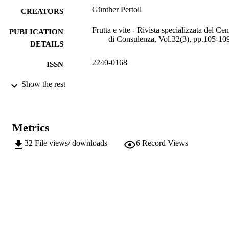
Günther Pertoll
CREATORS
Frutta e vite - Rivista specializzata del Cen
PUBLICATION
di Consulenza, Vol.32(3), pp.105-10
DETAILS
2240-0168
ISSN
991006484908801241
Show the rest
IDENTIFIERS
Head Office
ACADEMIC
UNIT
Metrics
Italian
LANGUAGE
32
File views/ downloads
6
Record Views
Journal article
RESOURCE
TYPE