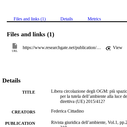
Files and links (1)
Details
Metrics
Files and links (1)
https://www.researchgate.net/publication/311443303_Libera_circolazione_degli_OGM_piu_spazio_per_la_tutela_dell'ambiente_alla_luce_della_direttiva_UE_2015412
View
URL
Details
Libera circolazione degli OGM: più spazi
TITLE
per la tutela dell’ambiente alla luce de
direttiva (UE) 2015/412?
Federica Cittadino
CREATORS
Rivista giuridica dell’ambiente, Vol.1, pp.
PUBLICATION