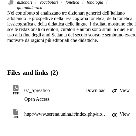
dizionari
vocabolari
fonetica
fonologia
glottodidattica
Nel contributo si analizzano tre dizionari generici dell’italiano 
adottando le prospettive della lessicografia fonetica, della fonetica 
lessicografica e della didattica delle lingue. I risultati mostrano che l
scelte redazionali di editori, curatori e autori sono simili a quelle in 
uso alla fine degli anni Settanta del secolo scorso e sembrano essere
motivate da ragioni più editoriali che didattiche.
Files and links (2)
07_Spreafico
Download
View
PDF
Open Access
http://www.serena.unina.it/index.php/aionlin/article/view/11312
View
URL