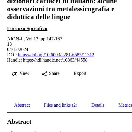
dizionari cartacei di italiano: alcune
osservazioni tra metalessicografia e
didattica delle lingue
Lorenzo Spreafico
AION-L, Vol.13, pp.147-167
13
04/12/2024
DOI:
https://doi.org/10.6093/2281-6585/11312
Handle:
https://hdl.handle.net/10863/44558
View
Share
Export
Abstract
Files and links (2)
Details
Metric
Abstract