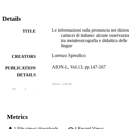
Details
Le informazioni sulla pronuncia nei dizion
TITLE
cartacei di italiano: alcune osservazio
tra metalessicografia e didattica delle
lingue
Lorenzo Spreafico
CREATORS
AION-L, Vol.13, pp.147-167
PUBLICATION
DETAILS
2281-6585
ISSN
Show the rest
13
SERIES /
VOLUME
21
Metrics
NUMBER OF
PAGES
1
File views/ downloads
4
Record Views