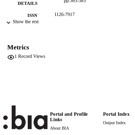
pp.363-383
DETAILS
1126-7917
ISSN
Show the rest
2010
SERIES /
VOLUME
Maggioli
Metrics
PUBLISHER
1
Record Views
(EURAC)26882784
IDENTIFIERS
991006645997801241
Free Access
COPYRIGHT
Institute for Comparative Federalism
ACADEMIC
UNIT
Italian
LANGUAGE
Portal and Profile
Portal Index
Journal article
RESOURCE
Links
Output Index
TYPE
About BIA