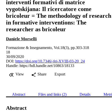
interventi formativi di matrice
vygotskijana: Il ricercatore come
bricoleur = The methodology of research
in formative interventions: The
researcher as bricoleur
Daniele Morselli
Formazione & Insegnamento, Vol.18(3), pp.303-318
18
30/09/2020
DOI:
https://doi.org/10.7346/-fei-XVIII-03-20_24
Handle:
https://hdl.handle.net/10863/18133
View
Share
Export
Abstract
Files and links (2)
Details
Metri
Abstract