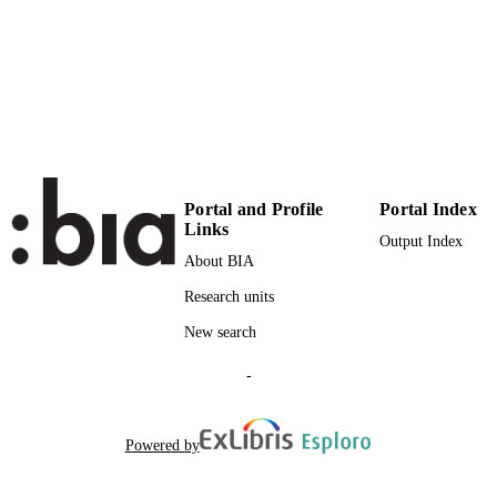
Pensa MultiMedia
PUBLISHER
16
NUMBER OF
PAGES
(UNIBZ)37162752
IDENTIFIERS
991006092633701241
n.a.
SCOPUS ID
Portal and Profile
Portal Index
published under an Open Access Journal
COPYRIGHT
Links
Policy by Pensa MultiMedia with a
Output Index
Creative Commons Attribution 4.0
About BIA
International
Research units
Faculty of Education
ACADEMIC
New search
UNIT
-
Italian
LANGUAGE
Journal article
RESOURCE
Powered by
TYPE