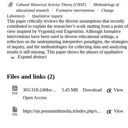
Cultural Historical Activity Theory (CHAT)
Methodology of
educational research
Formative interventions
Change
Laboratory
Qualitative inquiry
This paper critically reviews the diverse assumptions that recently 
contributed to explain the researcher’s work starting from a point of 
view inspired by Vygotskij end Engeström. Although formative 
interventions have been used in diverse educational settings, a 
reflection on the underpinning interpretive paradigms, the strategies 
of inquiry, and the methodologies for collecting data and analyzing 
results is still missing. This paper shows the phases of qualitative 
 Expand abstract 
inquiry in a formative intervention carried out with teachers of a 
technical institute; the thesis is that the researcher-bricoleur that 
reflects on the methodologies of inquiry carries out a research 
more rigorous, thus improving validity and results. 

Files and links (2)
Il presente contributo presenta una rassegna critica delle diverse 
posizioni che di recente hanno riguardato l’esplicitazione del lavoro 
303-318-24Morselli
5.45 MB
Download
View
del ricercatore a partire da una lettura “angolare” come quella 
PDF
Open Access
ispirata da Vygotskij ed Engeström. Benché gli interventi formativi 
siano stati utilizzati in diversi contesti educativi e formativi, pochi 
autori hanno riflettuto sui paradigmi interpretativi sottesi, sulle 
https://ojs.pensamultimedia.it/index.php/siref/article/view/4338
View
strategie d’indagine, e sulle metodologie di raccolta e di analisi dei 
URL
materiali empirici. Questo contributo mostra le fasi 
dell’indagine qualitativa in un intervento formativo condotto con gli