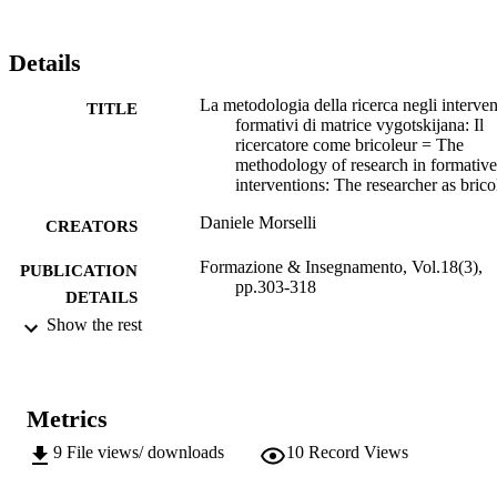
insegnanti di un istituto tecnico. La tesi esposta è che il ricercatore-
bricoleur che riflette sulla metodologia della ricerca opera una 
ricerca più rigorosa, migliorando così 

Details
validità e risultati.
La metodologia della ricerca negli interven
TITLE
formativi di matrice vygotskijana: Il
ricercatore come bricoleur = The
methodology of research in formative
interventions: The researcher as brico
Daniele Morselli
CREATORS
Formazione & Insegnamento, Vol.18(3),
PUBLICATION
pp.303-318
DETAILS
Show the rest
1973-4778
ISSN
2279-7505
EISSN
Metrics
18
SERIES /
9
File views/ downloads
10
Record Views
VOLUME