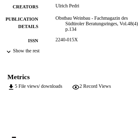
Ulrich Pedri
CREATORS
Obstbau Weinbau - Fachmagazin des
PUBLICATION
Südtiroler Beratungsringes, Vol.48(4)
DETAILS
p.134
2240-015X
ISSN
Show the rest
991006484902001241
IDENTIFIERS
Institute for Fruit Growing and Viticulture
ACADEMIC
UNIT
Metrics
German
LANGUAGE
5
File views/ downloads
2
Record Views
Journal article
RESOURCE
TYPE