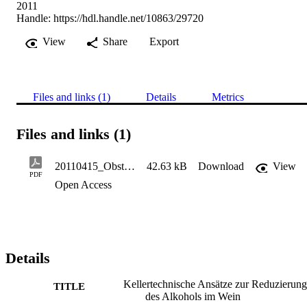
2011
Handle:
https://hdl.handle.net/10863/29720
View
Share
Export
Files and links (1)
Details
Metrics
Files and links (1)
20110415_Obstbau Weinbau 48.4, 134 - Pedri U.
42.63 kB
Download
View
PDF
Open Access
Details
Kellertechnische Ansätze zur Reduzierung
TITLE
des Alkohols im Wein