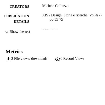
Michele Galluzzo
CREATORS
AIS / Design. Storia e ricerche, Vol.4(7),
PUBLICATION
pp.55-75
DETAILS
2281-7603
ISSN
Show the rest
4
SERIES /
VOLUME
Metrics
21
NUMBER OF
2
File views/ downloads
6
Record Views
PAGES
(UNIBZ)45050349
IDENTIFIERS
991006302488601241
n.a.
SCOPUS ID
This work is licensed under a Creative
COPYRIGHT
Commons Attribution-NonCommerci
NoDerivatives 4.0 International Lice