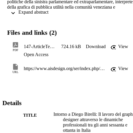
politiche della sinistra parlamentare ed extraparlamentare, interprete 
della grafica di pubblica utilità nella comunità veneziana e 
 Expand abstract 
protagonista del fermento dell’editoria italiana come art director per 
Marsilio, Electa, Alfieri e Touring Club Italiano. Connettendo le 
fonti primarie con la storiografia del graphic design, la ricerca si 
propone di raccontare la figura del designer all’interno di dinamiche
Files and links (2)
progettuali e lavorative più ampie.
147-ArticleText-443-2-10-20210413
724.16 kB
Download
View
PDF
Open Access
https://www.aisdesign.org/ser/index.php/SeR/article/view/147
View
URL
Details
Intorno a Diego Birelli: Il lavoro del graph
TITLE
designer attraverso le dinamiche
professionali tra gli anni sessanta e
ottanta in Italia