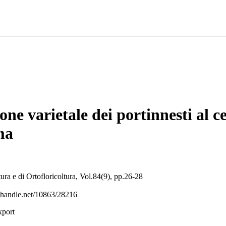
ne varietale dei portinnesti al c
ma
ltura e di Ortofloricoltura, Vol.84(9), pp.26-28
l.handle.net/10863/28216
xport