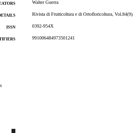
Walter Guerra
EATORS
Rivista di Frutticoltura e di Ortofloricoltura, Vol.84(9
DETAILS
0392-954X
ISSN
991006484973501241
TIFIERS
Institute for Fruit Growing and Viticulture
C UNIT
Italian
NGUAGE
Journal article
E TYPE
s