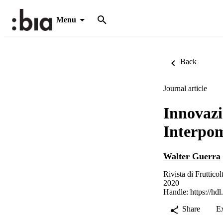
Menu
Back
Journal article
Innovazio
Interpo
Walter Guerra
Rivista di Fruttico
2020
Handle:
https://hd
Share
E