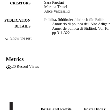
Sara Parolari
CREATORS
Martina Trettel
Alice Valdesalici
Politika. Südtiroler Jahrbuch für Politik =
PUBLICATION
Annuario di politica dell'Alto Adige 
DETAILS
Anuer de pulitica di Südtirol, Vol.16,
pp.311-322
Show the rest
16
SERIES /
VOLUME
Raetia, Bolzano
PUBLISHER
Metrics
20
Record Views
(EURAC)10624565
IDENTIFIERS
991005772377401241
Institute for Comparative Federalism
ACADEMIC
Institute for Comparative Federalism
UNIT
Institute for Comparative Federalism
Italian
LANGUAGE
Journal article
RESOURCE
Portal and Profile
Portal Index