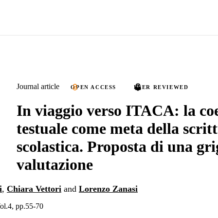
Journal article
OPEN ACCESS
PEER REVIEWED
In viaggio verso ITACA: la co
testuale come meta della scrit
scolastica. Proposta di una gri
valutazione
i
,
Chiara Vettori
and
Lorenzo Zanasi
Vol.4, pp.55-70