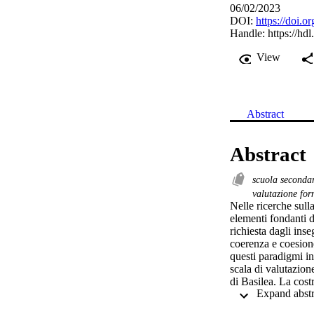
06/02/2023
DOI:
https://doi.
Handle:
https://hd
View
Abstract
Abstract
scuola seconda
valutazione fo
Nelle ricerche sulla
elementi fondanti d
richiesta dagli inse
coerenza e coesione 
questi paradigmi in
scala di valutazion
di Basilea. La cost
Coerenza nell’ITAli
di II grado.