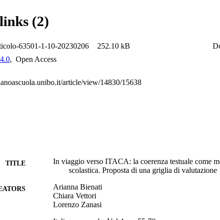
links (2)
ticolo-63501-1-10-20230206
252.10 kB
D
4.0
,
Open Access
alianoascuola.unibo.it/article/view/14830/15638
In viaggio verso ITACA: la coerenza testuale come met
TITLE
scolastica. Proposta di una griglia di valutazione
Arianna Bienati
EATORS
Chiara Vettori
Lorenzo Zanasi