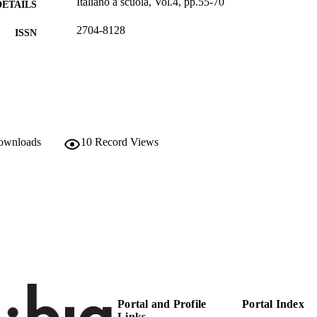
Italiano a scuola, Vol.4, pp.55-70
DETAILS
2704-8128
ISSN
2704-8128
EISSN
4
 VOLUME
(EURAC)26891683
TIFIERS
991006510997701241
downloads
10
Record Views
Copyright (c) 2022 Arianna Bienati, Chiara Vettori, 
YRIGHT
lavoro è fornito con la licenza Creative Common
Internazionale.
Institute for Applied Linguistics​
C UNIT
Italian
NGUAGE
Journal article
E TYPE
national
VERAGE
Portal and Profile
Portal Index
Scientific
Links