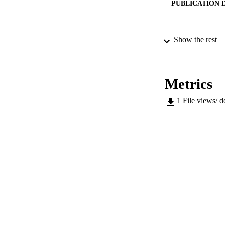
PUBLICATION 
Show the rest
SERIES /
Metrics
IDEN
1
File views/ 
COP
ACADEMI
LA
RESOURC
DESCRIPTION CO