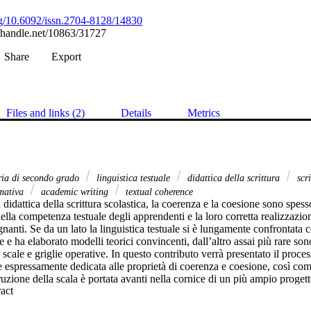
org/10.6092/issn.2704-8128/14830
l.handle.net/10863/31727
Share
Export
Files and links (2)
Details
Metrics
ria di secondo grado
linguistica testuale
didattica della scrittura
scr
rmativa
academic writing
textual coherence
 didattica della scrittura scolastica, la coerenza e la coesione sono spes
ella competenza testuale degli apprendenti e la loro corretta realizzazione
gnanti. Se da un lato la linguistica testuale si è lungamente confrontata con
e ha elaborato modelli teorici convincenti, dall’altro assai più rare sono
 scale e griglie operative. In questo contributo verrà presentato il proces
e espressamente dedicata alle proprietà di coerenza e coesione, così com
ruzione della scala è portata avanti nella cornice di un più ampio progett
 Expand abstract 
ano Accademico, volto all’analisi di testi argomentativi in italiano L1 n