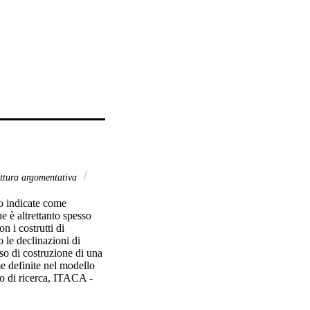
ittura argomentativa
so indicate come 
 è altrettanto spesso 
 i costrutti di 
 le declinazioni di 
so di costruzione di una 
e definite nel modello 
o di ricerca, ITACA - 
ella scuola secondaria 