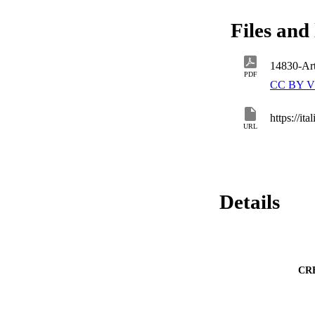
Files and 
14830-Ar
PDF
CC BY V
https://it
URL
Details
CR