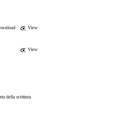
ownload
View
View
a della scrittura