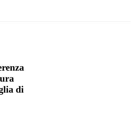
erenza
tura
glia di