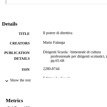
un determinato programmma di interventi secondo criteri e obiettivi 
appositamente definiti.
Details
Il potere di direttiva
TITLE
Mario Falanga
CREATORS
Dirigenti Scuola : bimestrale di cultura
PUBLICATION
professionale per dirigenti scolastici, 
DETAILS
pp.65-68
2280-8744
ISSN
Editrice La Scuola
PUBLISHER
Show the rest
4
NUMBER OF
PAGES
Metrics
(UNIBZ)1220
IDENTIFIERS