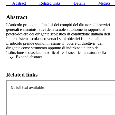
Abstract
Related links
Details
Metrics
Abstract
L´articolo propone un´analisi dei compiti del direttore dei servizi 
generali e amministrativi delle scuole autonome in rapporto al 
potere/dovere del dirigente scolastico di conduzione unitaria dell
´intero sistema scolastico verso i suoi obiettivi istituzionali. 

L´articolo prende quindi in esame il "potere di direttiva" del 
dirigente come strumento appunto di indirizzo unitario dell
´istituzione scolastica. In particolare si specifica la natura della 
 Expand abstract 
"direttiva di massima" come norma amministrativa interna ovvero 
come atto mediante il quale si invita l'organo dipendente a realizzare
un determinato programmma di interventi secondo criteri e obiettivi 
appositamente definiti. 

Related links
L´articolo propone un´analisi dei compiti del direttore dei servizi 
generali e amministrativi delle scuole autonome in rapporto al 
potere/dovere del dirigente scolastico di conduzione unitaria dell
´intero sistema scolastico verso i suoi obiettivi istituzionali. 

L´articolo prende quindi in esame il "potere di direttiva" del 
dirigente come strumento appunto di indirizzo unitario dell
´istituzione scolastica. In particolare si specifica la natura della 
"direttiva di massima" come norma amministrativa interna ovvero 
come atto mediante il quale si invita l'organo dipendente a realizzare