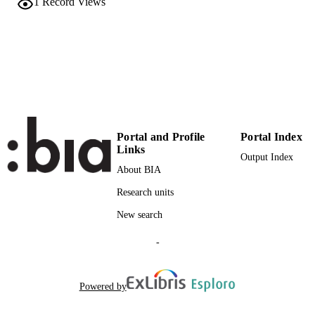
991006732487101241
1
Record Views
n.a.
SCOPUS ID
Faculty of Education
ACADEMIC
UNIT
Italian
LANGUAGE
Journal article
RESOURCE
Portal and Profile
Portal Index
TYPE
Links
Output Index
About BIA
Falanga M
AUTHOR
NAMES STRING
Research units
New search
description: Record is part of a bulk valida
ADDITIONAL
set
DESCRIPTION
-
Powered by