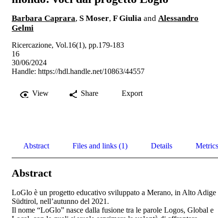
Barbara Caprara
,
S Moser
,
F Giulia
and
Alessandro
Gelmi
Ricercazione, Vol.16(1), pp.179-183
16
30/06/2024
Handle:
https://hdl.handle.net/10863/44557
View
Share
Export
Abstract
Files and links (1)
Details
Metric
Abstract
LoGlo è un progetto educativo sviluppato a Merano, in Alto Adige 
Südtirol, nell’autunno del 2021.

Il nome “LoGlo” nasce dalla fusione tra le parole Logos, Global e 