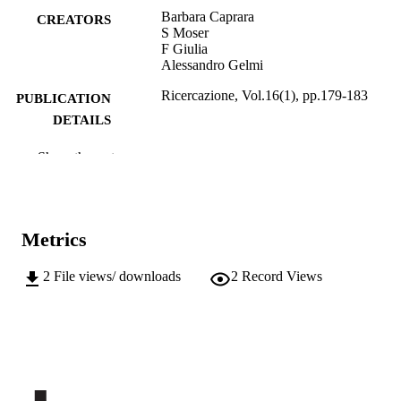
Barbara Caprara
CREATORS
S Moser
F Giulia
Alessandro Gelmi
Ricercazione, Vol.16(1), pp.179-183
PUBLICATION
DETAILS
2036-5330
ISSN
Show the rest
16
SERIES /
VOLUME
Metrics
5
NUMBER OF
PAGES
2
File views/ downloads
2
Record Views
(UNIBZ)83668773
IDENTIFIERS
991006907549501241
n.a.
SCOPUS ID
I lettori hanno libero accesso online ai
COPYRIGHT