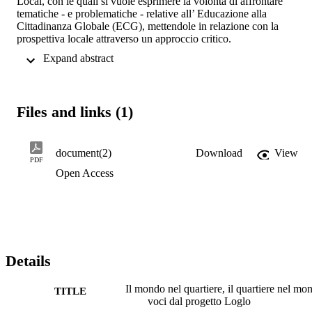
Local, con le quali si vuole esprimere la volontà di affrontare 
tematiche - e problematiche - relative all’ Educazione alla 
Cittadinanza Globale (ECG), mettendole in relazione con la 
prospettiva locale attraverso un approccio critico.

In particolare, la realtà altoatesina presa in considerazione, vede la 
 Expand abstract 
coesistenza di due principali orizzonti linguistici e culturali - quello 
italiano e quello tedesco - arricchita negli ultimi decenni dalla 
presenza di nuovi gruppi linguistici legati ai fenomeni migratori. È 
all’interno di questo contesto eterogeneo che il progetto LoGlo ha 
Files and links (1)
tentato di sviluppare un percorso inedito lavorando a una 
connessione tra le tematiche legate all’ECG e il multilinguismo.
document(2)
Download
View
PDF
Open Access
Details
Il mondo nel quartiere, il quartiere nel mo
TITLE
voci dal progetto Loglo