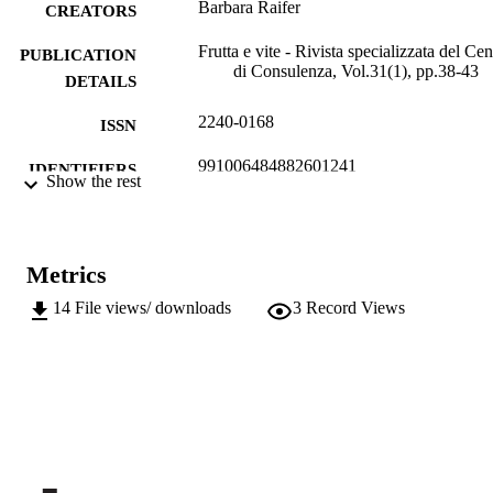
Barbara Raifer
CREATORS
Frutta e vite - Rivista specializzata del Cen
PUBLICATION
di Consulenza, Vol.31(1), pp.38-43
DETAILS
2240-0168
ISSN
991006484882601241
IDENTIFIERS
Show the rest
Institute for Fruit Growing and Viticulture
ACADEMIC
UNIT
Metrics
Italian
LANGUAGE
14
File views/ downloads
3
Record Views
Journal article
RESOURCE
TYPE