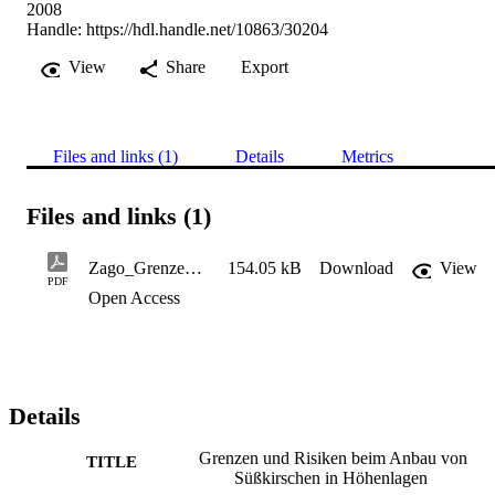
2008
Handle:
https://hdl.handle.net/10863/30204
View
Share
Export
Files and links (1)
Details
Metrics
Files and links (1)
Zago_Grenzen und Risiken beim Anbau von Süßkirschen in Höhenlagen
154.05 kB
Download
View
PDF
Open Access
Details
Grenzen und Risiken beim Anbau von
TITLE
Süßkirschen in Höhenlagen