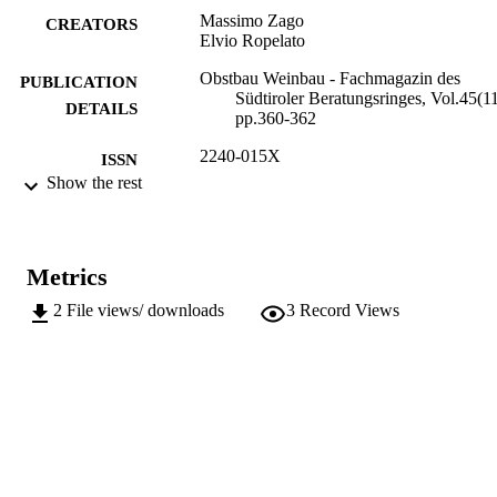
Massimo Zago
CREATORS
Elvio Ropelato
Obstbau Weinbau - Fachmagazin des
PUBLICATION
Südtiroler Beratungsringes, Vol.45(11
DETAILS
pp.360-362
2240-015X
ISSN
Show the rest
991006484910701241
IDENTIFIERS
Institute for Fruit Growing and Viticulture
ACADEMIC
Metrics
UNIT
2
File views/ downloads
3
Record Views
German
LANGUAGE
Journal article
RESOURCE
TYPE