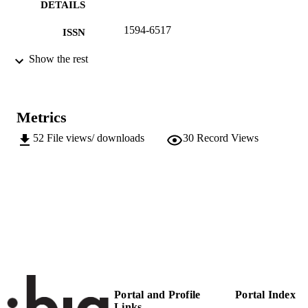
DETAILS
1594-6517
ISSN
36
Show the rest
SERIES /
VOLUME
Università degli Studi di Bergamo
PUBLISHER
Metrics
(UNIBZ)27861614
IDENTIFIERS
52
File views/ downloads
30
Record Views
991005773250601241
n.a.
SCOPUS ID
Faculty of Education
ACADEMIC
UNIT
English
LANGUAGE
Journal article
RESOURCE
TYPE
Portal and Profile
Portal Index
Links
Spreafico L