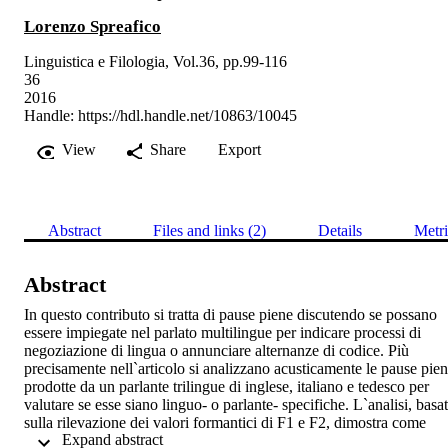
Lorenzo Spreafico
Linguistica e Filologia, Vol.36, pp.99-116
36
2016
Handle:
https://hdl.handle.net/10863/10045
View
Share
Export
Abstract
Files and links (2)
Details
Metri
Abstract
In questo contributo si tratta di pause piene discutendo se possano 
essere impiegate nel parlato multilingue per indicare processi di 
negoziazione di lingua o annunciare alternanze di codice. Più 
precisamente nell`articolo si analizzano acusticamente le pause pien
prodotte da un parlante trilingue di inglese, italiano e tedesco per 
valutare se esse siano linguo- o parlante- specifiche. L`analisi, basat
sulla rilevazione dei valori formantici di F1 e F2, dimostra come 
 Expand abstract 
l`uso delle pause piene sia invero parlante-specifico e, ancor più, ch