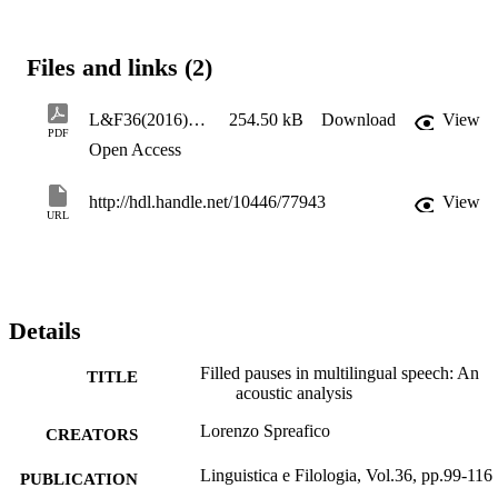
le pause piene prossime a punti di transizione tra lingue sono 
significativamente diverse da tutte le altre, ovvero possano essere 
ritenute valide indicatrici di processi di selezione di lingua.
Files and links (2)
L&F36(2016)SPREAFICO
254.50 kB
Download
View
PDF
Open Access
http://hdl.handle.net/10446/77943
View
URL
Details
Filled pauses in multilingual speech: An
TITLE
acoustic analysis
Lorenzo Spreafico
CREATORS
Linguistica e Filologia, Vol.36, pp.99-116
PUBLICATION