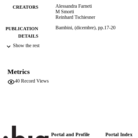
Alessandra Farneti
CREATORS
M Smorti
Reinhard Tschiesner
Bambini, (dicembre), pp.17-20
PUBLICATION
DETAILS
Show the rest
0393-4209
ISSN
4
NUMBER OF
PAGES
Metrics
(UNIBZ)936200
IDENTIFIERS
40
Record Views
991005772933301241
n.a.
SCOPUS ID
Faculty of Education
ACADEMIC
UNIT
Italian
LANGUAGE
Portal and Profile
Portal Index