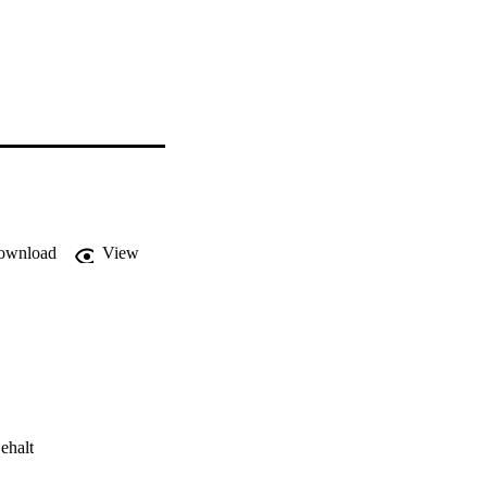
ownload
View
ehalt