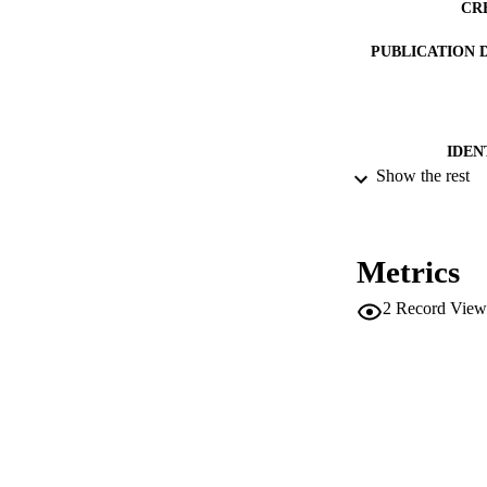
CR
PUBLICATION 
IDEN
Show the rest
ACADEMI
LA
Metrics
RESOURC
2
Record View