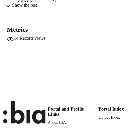
27
SERIES /
Show the rest
VOLUME
Print
FORMAT
Metrics
17
NUMBER OF
14
Record Views
PAGES
(UNIBZ)23707424
IDENTIFIERS
991005773190401241
n.a.
SCOPUS ID
Faculty of Science and Technology
ACADEMIC
UNIT
German
LANGUAGE
Journal article
RESOURCE
Portal and Profile
Portal Index
TYPE
Links
Output Index
About BIA
Miribung G
AUTHOR