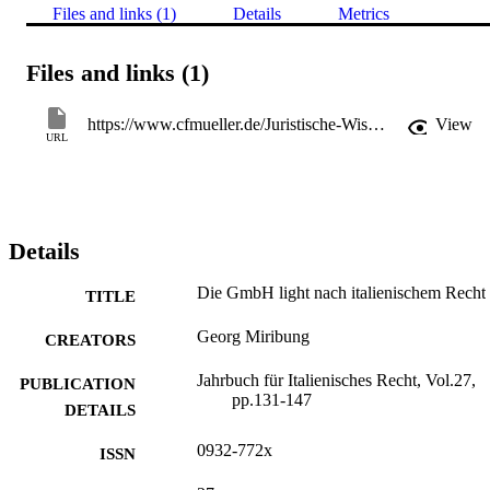
Files and links (1)
Details
Metrics
Files and links (1)
https://www.cfmueller.de/Juristische-Wissenschaft/Europarecht-auslaendisches-und-internationales-Recht-Voelkerrecht/Europarecht/Arbeitsrecht-Erbrecht-Urheberrecht-Softcover.html
View
URL
Details
Die GmbH light nach italienischem Recht
TITLE
Georg Miribung
CREATORS
Jahrbuch für Italienisches Recht, Vol.27,
PUBLICATION
pp.131-147
DETAILS
0932-772x
ISSN