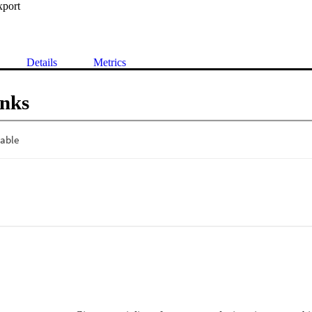
xport
Details
Metrics
inks