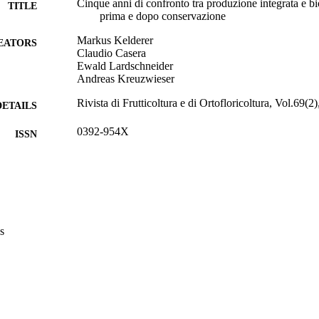
Cinque anni di confronto tra produzione integrata e bi
TITLE
prima e dopo conservazione
Markus Kelderer
EATORS
Claudio Casera
Ewald Lardschneider
Andreas Kreuzwieser
Rivista di Frutticoltura e di Ortofloricoltura, Vol.69(2
DETAILS
0392-954X
ISSN
991006484299001241
TIFIERS
Institute for Fruit Growing and Viticulture
C UNIT
Italian
NGUAGE
s
Journal article
E TYPE