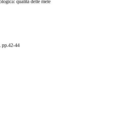
ologica: qualità delle mele
), pp.42-44