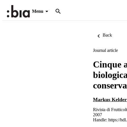
Menu
Back
Journal article
Cinque a
biologic
conserva
Markus Kelder
Rivista di Fruttico
2007
Handle:
https://hd