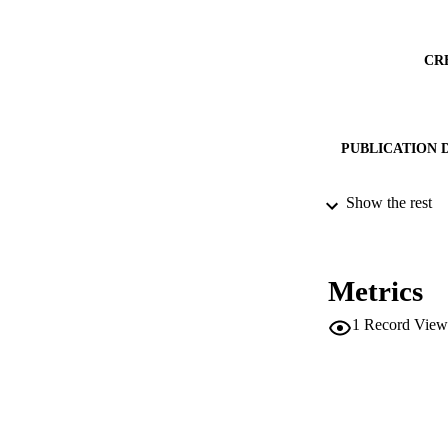
CR
PUBLICATION 
Show the rest
IDEN
ACADEMI
Metrics
LA
1
Record View
RESOURC