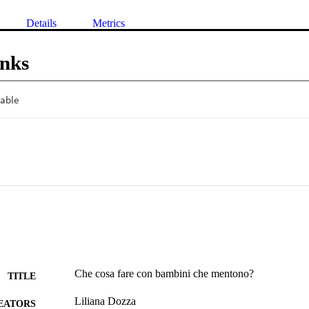
Details
Metrics
inks
Che cosa fare con bambini che mentono?
TITLE
Liliana Dozza
EATORS