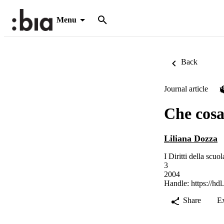
Menu
Back
Journal article
Che cosa
Liliana Dozza
I Diritti della scuo
3
2004
Handle:
https://hd
Share
E