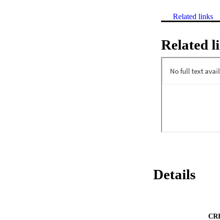
Related links
Related l
Details
CR