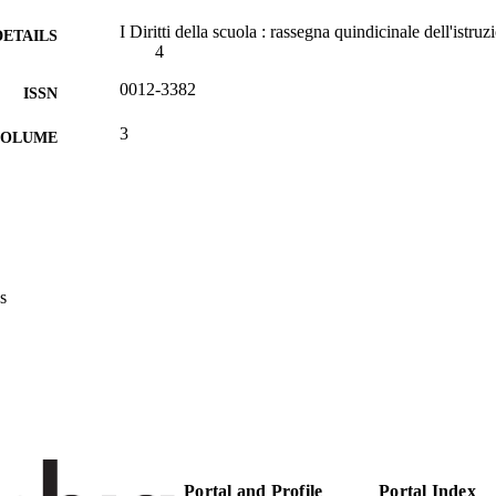
I Diritti della scuola : rassegna quindicinale dell'istru
DETAILS
4
0012-3382
ISSN
3
 VOLUME
Edizioni Scuola Vita
LISHER
1
 PAGES
(UNIBZ)684
TIFIERS
991006718193401241
s
n.a.
OPUS ID
Faculty of Education
C UNIT
Italian
NGUAGE
Journal article
E TYPE
Portal and Profile
Portal Index