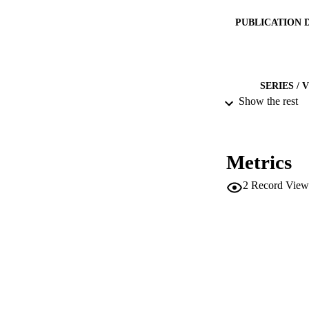
PUBLICATION 
SERIES /
Show the rest
PUB
NUMBER OF
Metrics
IDEN
2
Record View
SC
ACADEMI
LA
RESOURC