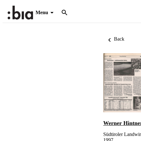
Menu
Back
Werner Hintne
Südtiroler Landwir
1997