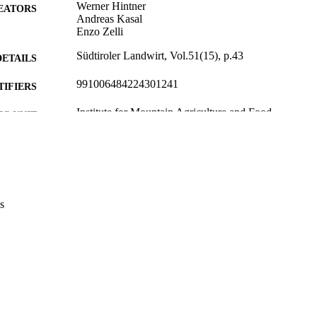
Werner Hintner
EATORS
Andreas Kasal
Enzo Zelli
Südtiroler Landwirt, Vol.51(15), p.43
DETAILS
991006484224301241
TIFIERS
Institute for Mountain Agriculture and Food
C UNIT
German
NGUAGE
Journal article
E TYPE
s