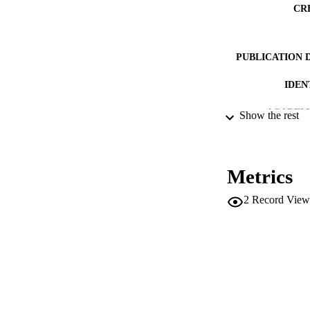
CR
PUBLICATION 
IDEN
ACADEMI
Show the rest
LA
RESOURC
Metrics
2
Record View